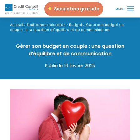
Simulation gratuite
Menu
Accueil
>
Toutes nos actualités
>
Budget
>
Gérer son budget en
couple : une question d’équilibre et de communication
Gérer son budget en couple : une question
d’équilibre et de communication
Publié le 10 février 2025